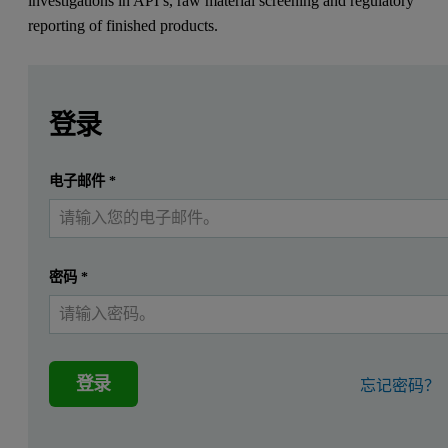
investigations in API’s, raw material screening and regulatory
reporting of finished products.
Leave this field empty
Leave this field empty
请登录或免费注册以阅读更多内容
登录
提交
电子邮件
*
我已经有一个帐户
密码
*
登录
忘记密码？