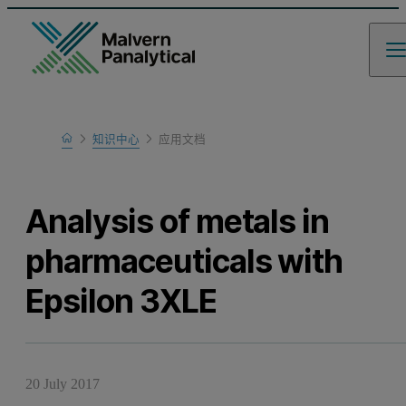
Home
知识中心
应用文档
Learn
Analysis of metals in
pharmaceuticals with
Epsilon 3XLE
20 July 2017