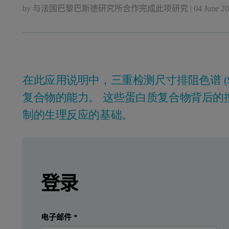
by
与法国巴黎巴斯德研究所合作完成此项研究
|
04 June 2
在此应用说明中，三重检测尺寸排阻色谱 (S
复合物的能力。 这些蛋白质复合物背后的
制的生理反应的基础。
Leave this field empty
Leave this field empty
请登录或免费注册以阅读更多内容
简介
登录
蛋白质能够形成有序规整结构复合物对其生
提交
我已经有一个帐户
电子邮件
*