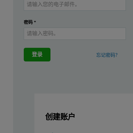
材料和方法
密码
*
按照说明准备材料和蛋白质（参见参考文献 1、2、3、4
通过采用 SEC-TD，同时将尺寸排阻色谱 (SEC) 系统连接
结果
登录
忘记密码？
我们研究了细菌毒力因子蛋白复合物的构象和形成。 利
同源寡聚体的形成
同源寡聚体的形成受多种因素控制。 在此研究了钙离子结合或存
创建账户
图 1. 使用 SEC-TDA 分析得出的 RC
和 RC
多肽的流体力学特性
S
L