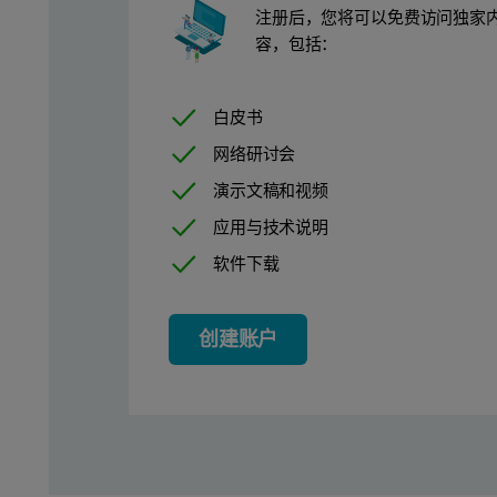
注册后，您将可以免费访问独家
容，包括：
白皮书
网络研讨会
演示文稿和视频
应用与技术说明
软件下载
创建账户
基于直角散射数据（绿色曲线）和示差折光计（黑色曲线）
图 2. 去除假拟前肽对 ClpP2 装配的影响。 通过带三重