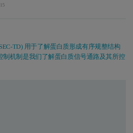
015
EC-TD) 用于了解蛋白质形成有序规整结构
控制机制是我们了解蛋白质信号通路及其所控
物学功能是至关重要的。 此类复合物可为同源