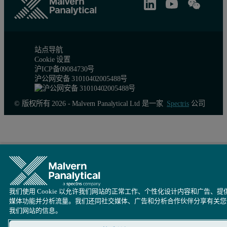
研磨5小时后提取样品
研磨三个小时之后提取的样本的Z 平均直径和多分散指数值与
站点导航
Cookie 设置
图3 和图4 显示了在研磨工艺开始和研磨工艺持续5 小时
沪ICP备09084730号
沪公网安备 31010402005488号
图 3：在研磨工艺开始时提取的、以1:10 的DI 水稀释的色谱
© 版权所有 2026 - Malvern Panalytical Ltd 是一家
Spectris
公司
我们使用 Cookie 以允许我们网站的正常工作、个性化设计内容和广告、提
媒体功能并分析流量。我们还同社交媒体、广告和分析合作伙伴分享有关您
图4：在研磨工艺持续5 小时之后提取的、以1:10 的DI 水稀释的
我们网站的信息。