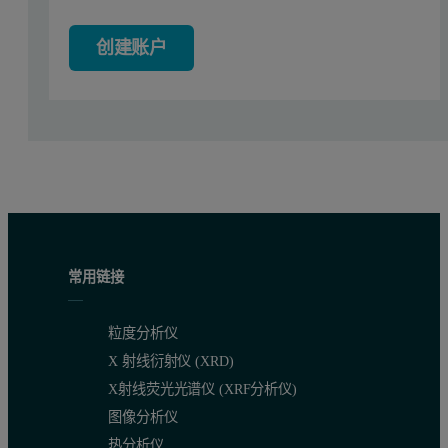
创建账户
常用链接
粒度分析仪
X 射线衍射仪 (XRD)
X射线荧光光谱仪 (XRF分析仪)
使用Zetasizer Nano S 在25°C下测量所有样
图像分析仪
原本希望蓝色素能够吸收从633nm 激光波长中的散射，
热分析仪