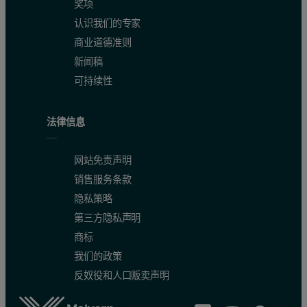
奖项
认识我们的专家
商业道德准则
新闻稿
可持续性
表 1：不同时期从研磨工艺中提取的、以1:10 的过滤去离子水稀
法律信息
样品
网站免责声明
开始研磨
销售服务条款
研磨1 小时后提取样品
隐私策略
第三方隐私声明
研磨2小时后提取样品
商标
我们的政策
研磨3小时后提取样品
反奴役和人口贩卖声明
研磨4小时后提取样品