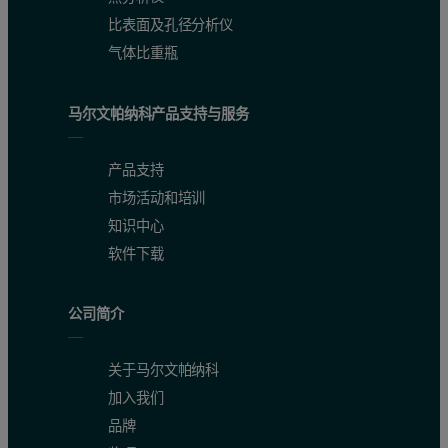
比表面及孔径分析仪
结果与讨论
气体比重瓶
表 1 汇总了每隔一小时从球磨工艺中提取的、以1:10 
马尔文帕纳科产品支持与服务
测量结果见图2 所示。图2 说明，可使用动态光散射，在
图2：以研磨时间（按小时计）的函数绘制的Z 平均直径图（单位：
产品支持
市场活动和培训
知识中心
软件下载
公司简介
关于马尔文帕纳科
加入我们
品牌