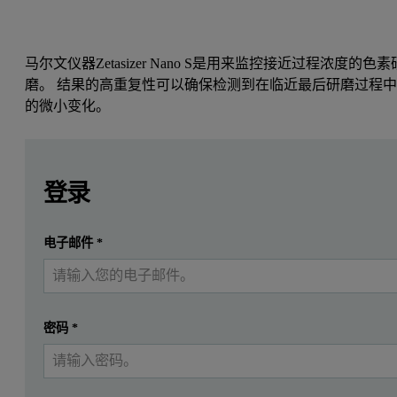
马尔文仪器Zetasizer Nano S是用来监控接近过程浓度的色素
磨。 结果的高重复性可以确保检测到在临近最后研磨过程
的微小变化。
Leave this field empty
Leave this field empty
简介
请登录或免费注册以阅读更多内容
登录
动态光散射法
提交
电子邮件
*
我已经有一个帐户
动态光散射是用于检测样品粒径，特别是亚微米级范围
传统DLS 仪器采用90º 探测角。 使用此类光学元件的
密码
*
散射光离开样品之后经过的路径长度在传统90º DLS 仪器中
另外一个将影响颗粒扩散速度（进而影响粒度）的现象就是颗