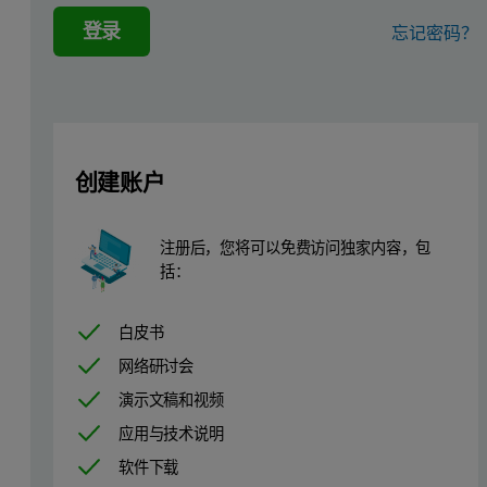
登录
色素
忘记密码？
色素应用广泛，涉及从化妆品和涂料到食品和制药的各行各
粒度测量是确定产品质量的关键一环。 但是，目前可用的大
本应用报告总结了对不同时期从研磨工序中提取的一系列色素样本进
创建账户
实验
注册后，您将可以免费访问独家内容，包
括：
每隔一小时从球磨机中提取蓝色素样品。 样品的浓度为15% w
白皮书
图 1：该照片显示3 个试管，分别含有（A）浓度为15% w/v 的色素样品
网络研讨会
演示文稿和视频
应用与技术说明
软件下载