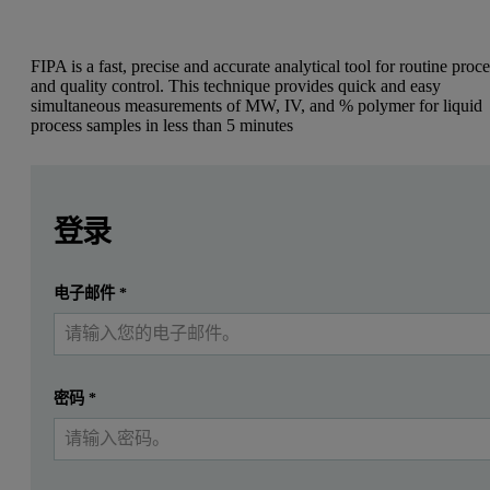
FIPA is a fast, precise and accurate analytical tool for routine proc
and quality control. This technique provides quick and easy
simultaneous measurements of MW, IV, and % polymer for liquid
process samples in less than 5 minutes
Leave this field empty
Leave this field empty
Introduction
请登录或免费注册以阅读更多内容
登录
Block copolymers are composed of two or more block of poly
提交
电子邮件
*
我已经有一个帐户
Table 1: Weight average molecular weight, weight average intrinsic viscosi
Sample ID
M
(Da)
SD (Da)
w
密码
*
HMW-S
313,400
900