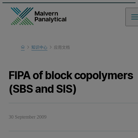
Home
知识中心
应用文档
Learn
FIPA of block copolymers
(SBS and SIS)
30 September 2009