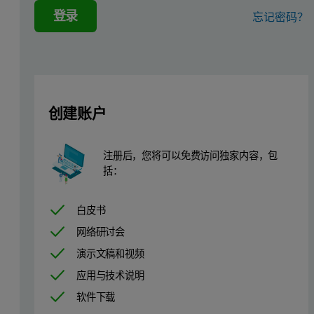
登录
忘记密码？
HMW-L
310,000
900
MMW-S
155,500
700
创建账户
MMW-L
156,000
300
注册后，您将可以免费访问独家内容，包
括：
LMW-S
78,000
200
白皮书
网络研讨会
LMW-L
76,400
200
演示文稿和视频
应用与技术说明
Historically, molecular weight distribution (MWD) characterizatio
软件下载