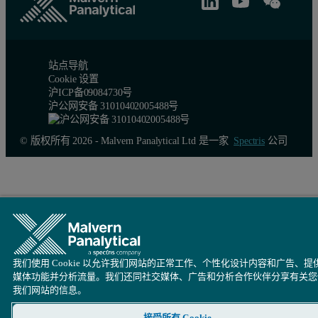
LMW-L
24.2
0.04
0.1
站点导航
Cookie 设置
沪ICP备09084730号
In addition to the molecular weight measurements shown above, FIPA
沪公网安备 31010402005488号
We note also an excellent precision of this measurement. The ave
© 版权所有 2026 - Malvern Panalytical Ltd 是一家
Spectris
公司
Conclusion
In conclusion, FIPA is a fast, precise and accurate analytical to
我们使用 Cookie 以允许我们网站的正常工作、个性化设计内容和广告、提
媒体功能并分析流量。我们还同社交媒体、广告和分析合作伙伴分享有关您
我们网站的信息。
接受所有 Cookie