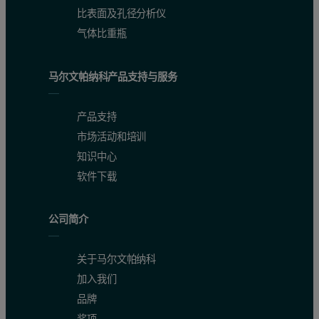
比表面及孔径分析仪
气体比重瓶
Figure 1b: FIPAgram of the process cement L sample.
马尔文帕纳科产品支持与服务
产品支持
市场活动和培训
知识中心
软件下载
公司简介
关于马尔文帕纳科
加入我们
品牌
For flow injection polymer analysis, the sample is separated from 
奖项