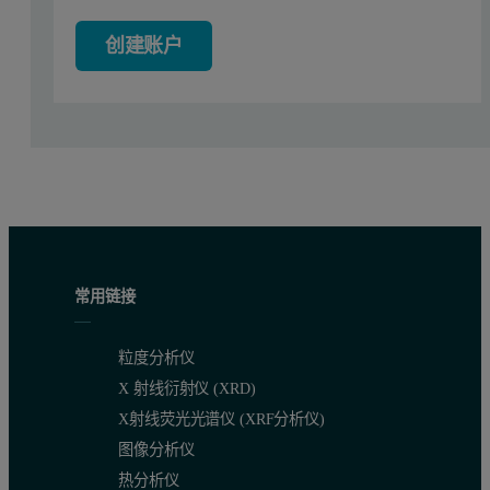
Experimental
创建账户
For the front end of the chromatography system, a Viscotek GPCma
Sets of block polymers were obtained at low, medium and high
mo
Results and Discussion
Figure 1a: FIPAgram of the mid-molecular weight of the S pr
常用链接
粒度分析仪
X 射线衍射仪 (XRD)
X射线荧光光谱仪 (XRF分析仪)
图像分析仪
热分析仪