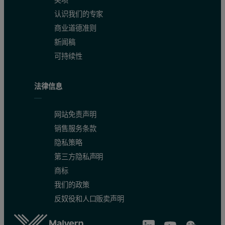
Table 2: Polymer composition with standard deviation (SD) and the relative
认识我们的专家
商业道德准则
Sample ID
% Polymer
SD
SD 
新闻稿
可持续性
HMW-S
100
-
-
法律信息
HMW-L
22.1
0.02
0.0
网站免责声明
销售服务条款
隐私策略
MMW-S
100
-
-
第三方隐私声明
商标
我们的政策
MMW-L
28.6
0.02
0.0
反奴役和人口贩卖声明
LMW-S
100
-
-