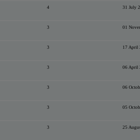
4
31 July 
3
01 Nove
3
17 April
3
06 April
3
06 Octob
3
05 Octob
3
25 Augus