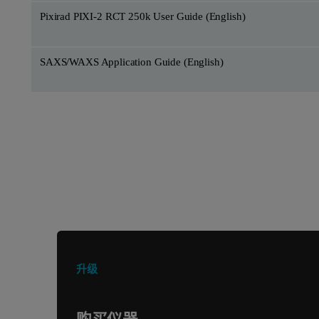
Pixirad PIXI-2 RCT 250k User Guide (English)
SAXS/WAXS Application Guide (English)
正在寻找其他产品或服务？
升级