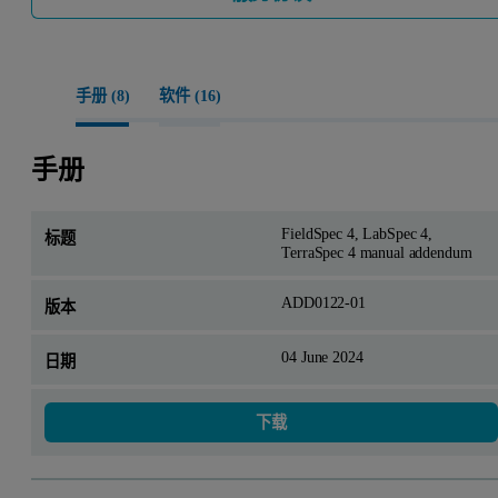
手册 (
8
)
软件 (
16
)
手册
FieldSpec 4, LabSpec 4,
TerraSpec 4 manual addendum
ADD0122-01
04 June 2024
下载