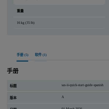
重量
16 kg (35 lb)
手册 (
5
)
软件 (
1
)
手册
sas-ii-quick-start-guide-spanish
A
01 March 2026