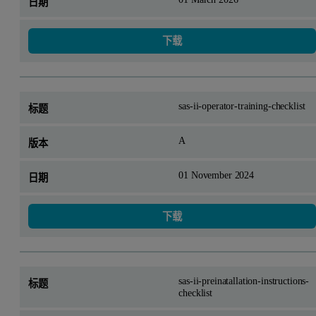
下载
sas-ii-operator-training-checklist
A
01 November 2024
下载
sas-ii-preinatallation-instructions-
checklist