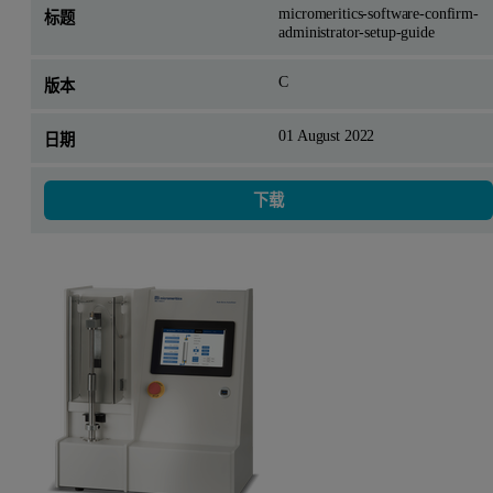
micromeritics-software-confirm-
administrator-setup-guide
C
01 August 2022
下载