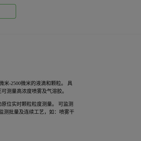
1微米-2500微米的液滴和颗粒。 具
甚至还可测量高浓度喷雾及气溶胶。
自动原位实时颗粒粒度测量。 可监测
监测批量及连续工艺，如：喷雾干