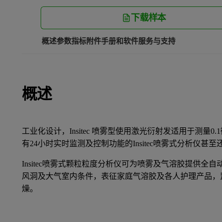
下载样本
概述
参数指标
附件
手册和软件
服务与支持
概述
工业化设计，Insitec 喷雾型使用激光衍射发适用于测量0.
有24小时实时监测及控制功能的Insitec喷雾式分析仪
Insitec喷雾式颗粒粒度分析仪可为喷雾及气溶胶提供全
风洞及大气室内条件，表征家庭气溶胶及各人护理产品，
燥。