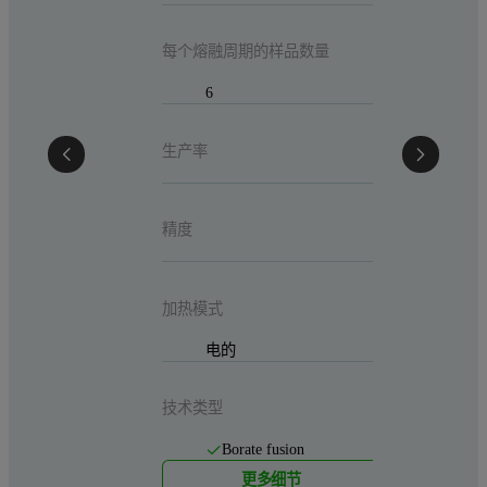
1
每个熔融周期的样品数量
生产率
6
玻璃盘 
生产率
精度
精度
加热模式
电的
加热模式
技术类型
电的
Borate
技术类型
Borate fusion
更多细节