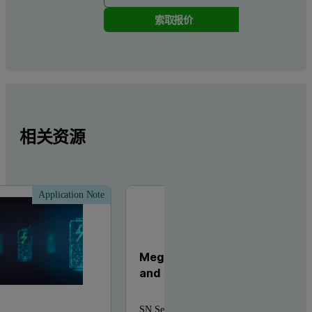
索取报价
相关资源
Application Note
Cust
Megasa SN Seixal improves au
and speed in its analytical chai
SN Seixal is part of the Spanish Megasa Gr