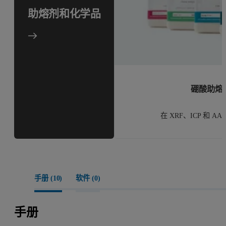
助熔剂和化学品
硼酸助熔
在 XRF、ICP 和 
手册 (
10
)
软件 (
0
)
手册