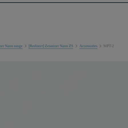
izer Nano range
[Redirect] Zetasizer Nano ZS
Accessories
MPT-2