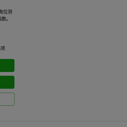
电位测
函数。
选项