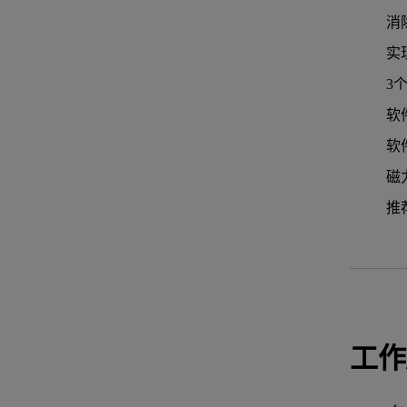
消
实现
3
软件
软
磁
推
工作