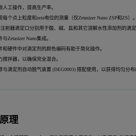
除人工操作，提高生产率。
每个点上粒度和zeta电位的测量（仅Zetasizer Nano ZSP和ZS）
个注射器滴定口分别用于酸、碱、盐和其它溶解水性添加剂的滴
与Zetasizer Nano集成。
件和硬件中对滴定剂的颜色编码有助于简化操作。
力搅拌器，以确保完全混合。
荐与滴定剂自动脱气装置 (DEG0003) 搭配使用，以获得均匀分布
原理