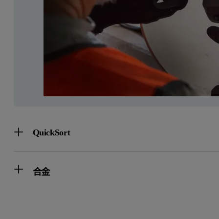
QuickSort
合金