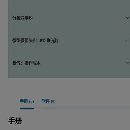
正如所有火花 OES 用户所知，样品准备对碳分析至关重
光栅扫描对 LIBS 碳分析的准确性至关重要。Z-902 将激
分析取平均
要，良好的研磨和预烧对 LIBS 与火花 OES 同样关键。
光移动至 6 个不同位置，每个位置分析 0.5 秒，总测试时
SciAps 的高能量、高频率激光 (50 Hz) 可快速去除表面污
长 3 秒。
染，以保证分析质量。
多次测量平均和数据剔除对获得理想碳测试结果至关重
微型摄像头和 LED 聚光灯
激光通常为 50 um 直径光束。在此尺度下，合金中的微小
要。这两项功能结合称为“分析取平均”，允许操作员（可
夹杂物及晶粒结构会影响分析结果。通过在六个独特位置
选）剔除存在显著点间差异的测试数据，然后自动生成最
取平均值，系统可收集代表整个合金的数据，而不仅仅是
终结果。
正确的校准对获得准确分析结果至关重要。借助 SciAps
单个位置的数据。
氩气：操作成本
微型摄像头和 LED 聚光灯获得确切结果。摄像头以高分
辨率显示样品，确保仪器位置正确；LED 聚光灯准确显
示激光烧蚀的位置。
每次测试的氩气成本仅为几美分，远低于火花 OES，且使
用更方便。
每次都能获得良好的烧蚀效果。
这在实际操作中意味着什么？取决于您是进行碳分析还是
手册 (
0
)
软件 (
0
)
一般合金测试。每罐氩气可进行约 100 次碳分析测试或
600 次一般合金测试；若一次购买 10 罐氩气，总价 65 美
手册
元（每罐 6.50 美元），即每次测试分别仅需 6 美分或 1