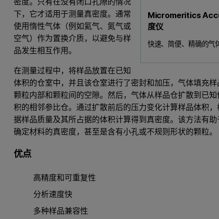
密度。只有在没有闭口孔隙的情况
下，它才适用于测量真密度。通常
Micromeritics 
度仪
使用惰性气体（例如氦气、氮气或
空气）作为置换介质，以避免与样
快速、简便、精确的气
品发生相互作用。
在测量过程中，将样品放置在已知
体积的仓室中，并且该仓室进行了密封和加压，气体填充样
颗粒内部和颗粒间的空隙。然后，气体从样品仓扩散到已知
积的相邻参比仓。通过扩散前后的压力变化计算样品体积，
据样品质量及其所占据的体积计算得到真密度。该方法有助
确定材料的真密度，甚至是含有小孔或不规则形状的颗粒。
优点
高精度和可重复性
分析速度快
多种样品兼容性