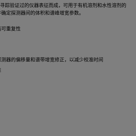
可寻踪验证过的仪器表征而成，可用于有机溶剂和水性溶剂的
并确定探测器间的体积和谱峰增宽参数。
高可重复性
探测器的偏移量和谱带增宽修正，以减少校准时间
准