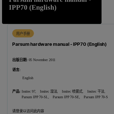
IPP70 (English)
用户手册
Parsum hardware manual - IPP70 (English)
出版日期:
05 November 2011
语言:
English
产品:
Insitec 97,
Insitec 湿法,
Insitec 喷雾式,
Insitec 干法,
Parsum IPP 70-SL,
Parsum IPP 70-SE,
Parsum IPP 70-S
请登录以访问此内容