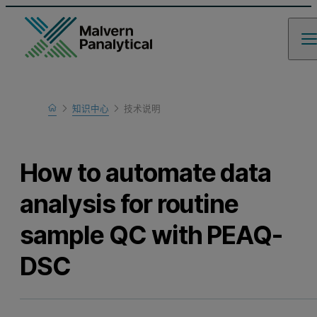
Home
知识中心
技术说明
Learn
How to automate data
analysis for routine
sample QC with PEAQ-
DSC