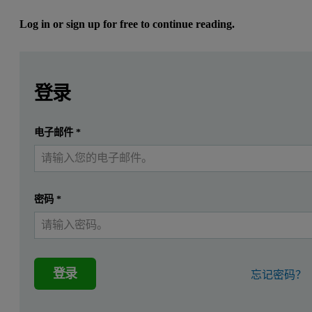
Log in or sign up for free to continue reading.
Leave this field empty
Leave this field empty
请登录或免费注册以阅读更多内容
Careful analysis of DSC thermograms is critical for accurate
登录
提交
电子邮件
*
我已经有一个帐户
密码
*
登录
忘记密码？