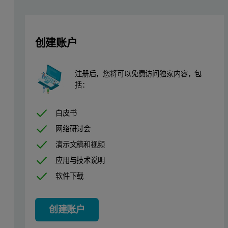
创建账户
注册后，您将可以免费访问独家内容，包
括：
Figure 1.
白皮书
网络研讨会
Consider an example where thermal scans are collected on four mAb
演示文稿和视频
应用与技术说明
Starting in the Buffer tab at the top of the analysis pane, the user
软件下载
Next, the user must define the analysis region, or truncated range,
创建账户