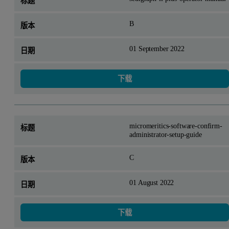
回归分析
B
可以叠加图表，以比较不同样品的结果，或比较同一样品
的不同图表类型。此举让您能够将分析结果与标准品进行
01 September 2022
比较。缩放图表功能支持您更细致地审视图形数据。在表
格和图表的x轴选项中新增了一列，用于显示以 Phi 单位
下载
表示的尺寸，其中 Ф = -log2（粒度，单位为 mm）。此
外，表格中还提供了沉降速度 (cm/s) 的列选择。可以按颗
粒粒度或沉降速度对图表的 x 轴进行缩放。
micromeritics-software-confirm-
administrator-setup-guide
C
01 August 2022
下载