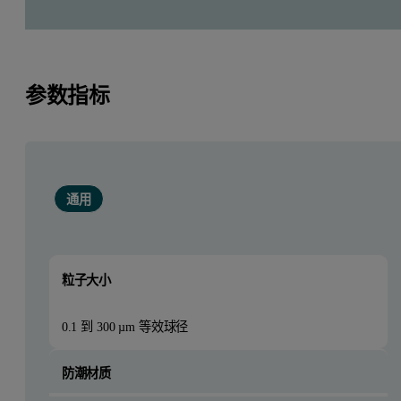
无论材料是用于研磨浆料、干式喷砂作业，还是固结磨具
生产，磨料颗粒与粉末的颗粒粒度分布是否均衡得当，都
是一项基础性考量要素。均匀的颗粒粒度能确保喷砂设备
参数指标
中磨料流速精确可控，这一特性对磨料回收利用时的介质
管理具有决定性意义。
通用
粒子大小
0.1 到 300 µm 等效球径
防潮材质