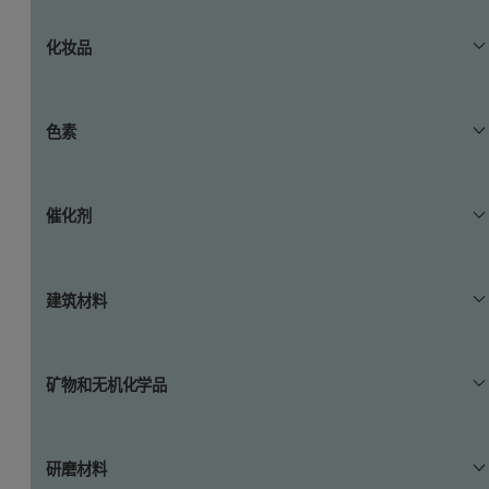
的差异，以及纯度差异。
颗粒大小会影响土壤的持水能力、排水速率以及养分保持
化妆品
能力颗粒大小与沉积物的搬运能力直接相关。
化妆品的外观、应用和包装受到基础粉料（如滑石粉）和
色素
用于着色的颜料的颗粒粒度分布的影响。
粒度可影响颜色的着色力。随着着色力的提升，产生所需
催化剂
颜色强度所需的色素量也会下降。粒度会影响涂料的遮盖
力。粒度分布还会影响光泽度、纹理、色彩饱和度和亮
度。
粒度会影响金属在结构敏感型催化反应中的催化活性。
建筑材料
水泥的粒度会影响混凝土和水泥成品的固化时间和强度特
矿物和无机化学品
性。
物料的反应性取决于暴露表面积，还取决于粒度分布。
研磨材料