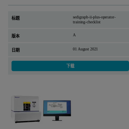
sedigraph-ii-plus-operator-
training-checklist
A
01 August 2021
下载