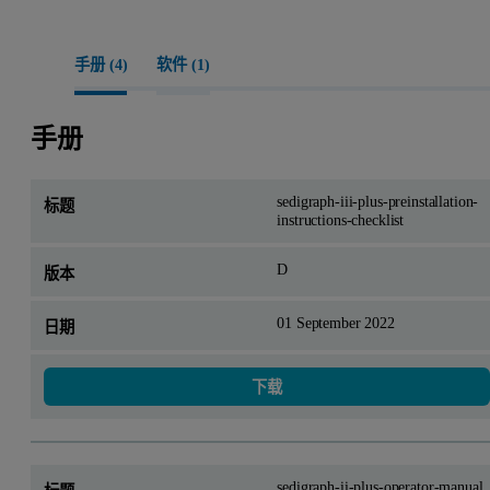
颗粒的详细分析数据。通过整合其他粒度分析仪（测量范
围 125,000 至 300 µm）与SediGraph 的测试数据，可生成
手册 (
4
)
软件 (
1
)
覆盖 125,000 至 0.1 µm 全粒径区间的有效分析报告。
除了表格数据外，还提供多类图形分析图，包括：
手册
累积质量、面积和数量分布
sedigraph-iii-plus-preinstallation-
沉降速度分布
instructions-checklist
过程控制图
D
对数概率
基线校准/满量程校准参照
01 September 2022
频率分布
下载
参照差
指标超限
罗辛-拉姆勒分布
sedigraph-ii-plus-operator-manual