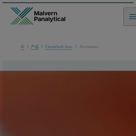
Home
产品
ChemiSorb Auto
Accessories
产品系列