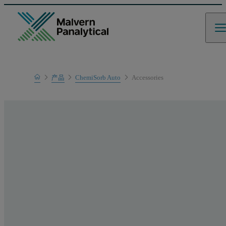
Home
产品
ChemiSorb Auto
Accessories
产品系列