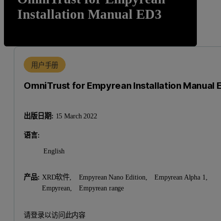
Installation Manual ED3
用户手册
OmniTrust for Empyrean Installation Manual 
出版日期:
15 March 2022
语言:
English
产品:
XRD软件,
Empyrean Nano Edition,
Empyrean Alpha 1,
Empyrean,
Empyrean range
请登录以访问此内容