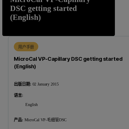
DSC getting started
(English)
用户手册
MicroCal VP-Capillary DSC getting started
(English)
出版日期:
02 January 2015
语言:
English
产品:
MicroCal VP-毛细管DSC