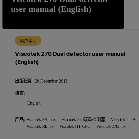
user manual (English)
用户手册
Viscotek 270 Dual detector user manual
(English)
出版日期:
20 December 2013
语言:
English
产品:
Viscotek 270max,
Viscotek 270双重检测器,
Viscotek TDA
Viscotek RImax,
Viscotek HT-GPC,
Viscotek 270max