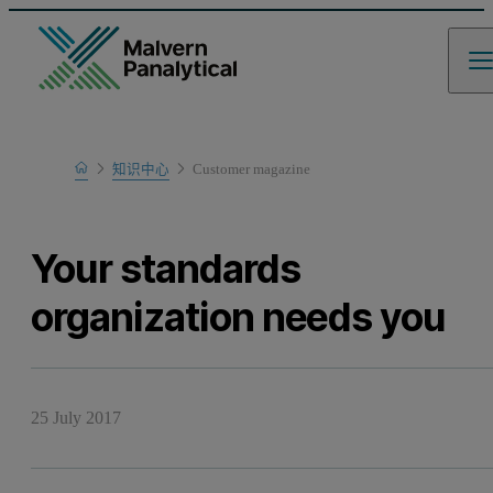
Home
知识中心
Customer magazine
Learn
Your standards
organization needs you
25 July 2017