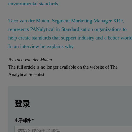
environmental standards.
Taco van der Maten, Segment Marketing Manager XRF,
represents PANalytical in Standardization organizations to
help create standards that support industry and a better world
In an interview he explains why.
By Taco van der Maten
The full article is no longer available on the website of The
Analytical Scientist
Leave this field empty
Leave this field empty
请登录或免费注册以阅读更多内容
登录
提交
电子邮件
*
我已经有一个帐户