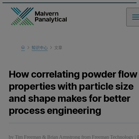
Home
知识中心
文章
Learn
How correlating powder flow
properties with particle size
and shape makes for better
process engineering
by
Tim Freeman & Brian Armstrong from Freeman Technology
|