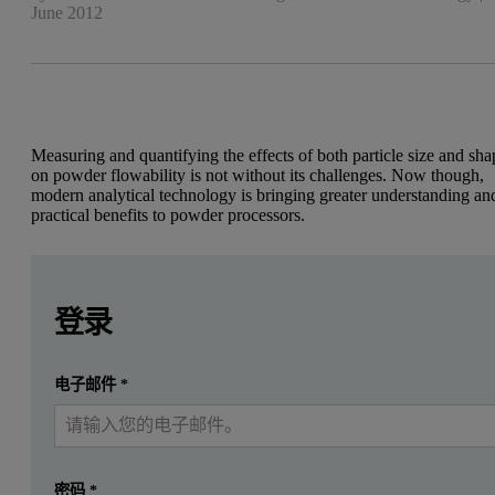
June 2012
Measuring and quantifying the effects of both particle size and sha
on powder flowability is not without its challenges. Now though,
modern analytical technology is bringing greater understanding an
practical benefits to powder processors.
Measuring and quantifying the effects of both particle size and sh
Leave this field empty
Leave this field empty
请登录或免费注册以阅读更多内容
登录
提交
电子邮件
*
我已经有一个帐户
密码
*