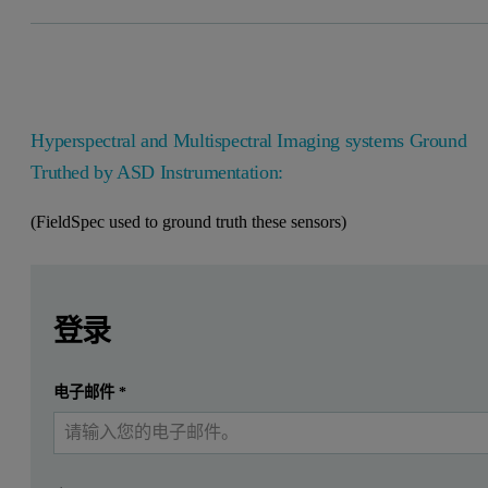
Hyperspectral and Multispectral Imaging systems Ground
Truthed by ASD Instrumentation:
(FieldSpec used to ground truth these sensors)
Leave this field empty
Leave this field empty
请登录或免费注册以阅读更多内容
登录
提交
电子邮件
*
我已经有一个帐户