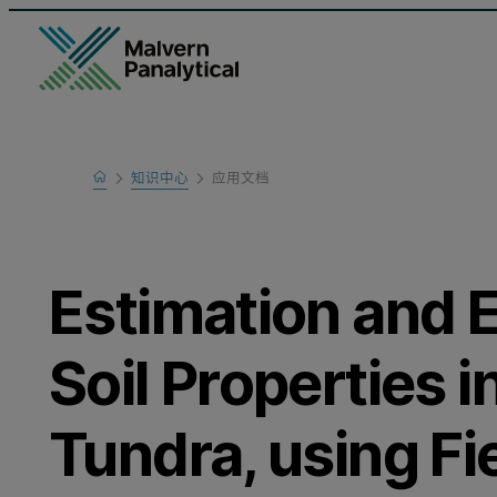
Home
知识中心
应用文档
Learn
Estimation and E
Soil Properties i
Tundra, using F