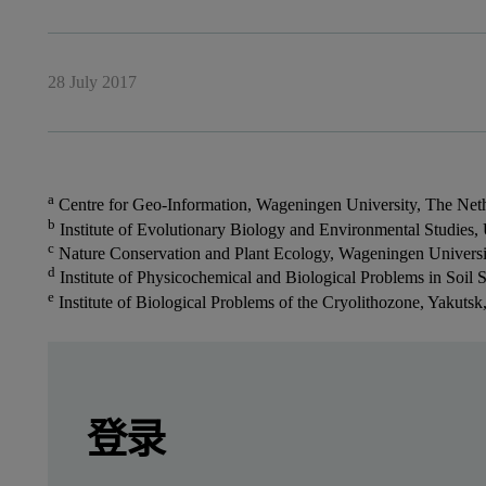
28 July 2017
a
Centre for Geo-Information, Wageningen University, The Net
b
Institute of Evolutionary Biology and Environmental Studies, 
c
Nature Conservation and Plant Ecology, Wageningen Universi
d
Institute of Physicochemical and Biological Problems in Soil
e
Institute of Biological Problems of the Cryolithozone, Yakutsk
Leave this field empty
Leave this field empty
请登录或免费注册以阅读更多内容
登录