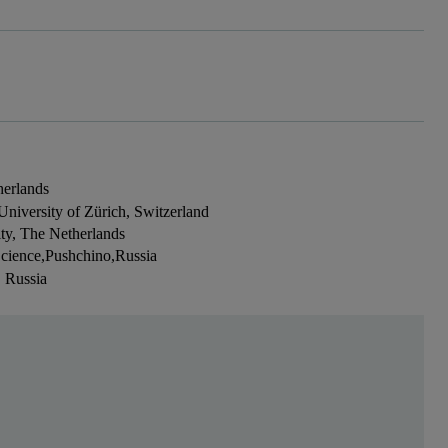
herlands
University of Zürich, Switzerland
ty, The Netherlands
 Science,Pushchino,Russia
, Russia