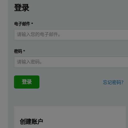
请登录或免费注册以阅读更多内容
This application note contains a list of typical gas combin
登录
Please download to read more.
提交
电子邮件
*
我已经有一个帐户
密码
*
登录
忘记密码？
创建账户