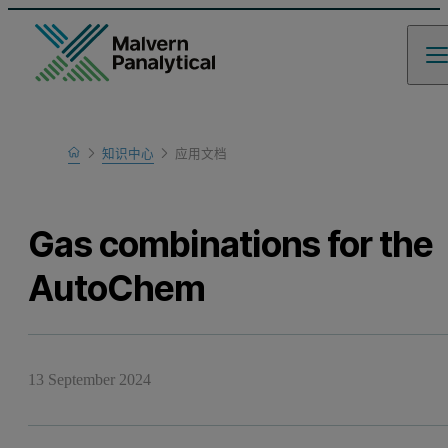
Home
知识中心
应用文档
Learn
Gas combinations for the
AutoChem
13 September 2024