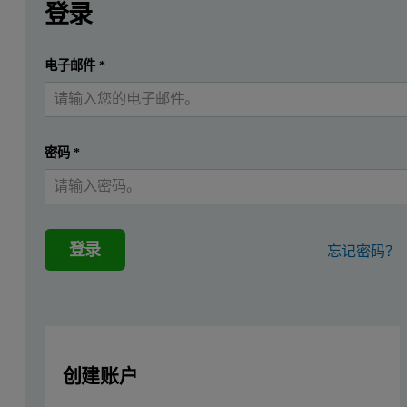
Isotherms are typically collected using static adsorption me
登录
Please download to read more.
提交
电子邮件
*
我已经有一个帐户
密码
*
登录
忘记密码？
创建账户