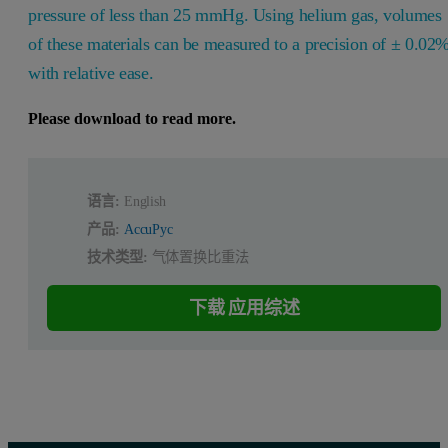
pressure of less than 25 mmHg. Using helium gas, volumes
of these materials can be measured to a precision of ± 0.02
with relative ease.
Please download to read more.
语言:
English
产品:
AccuPyc
技术类型:
气体置换比重法
下载 应用综述