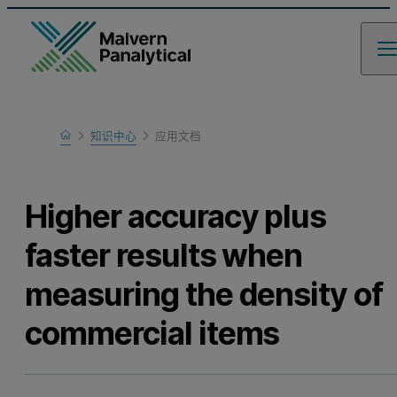
Home
知识中心
应用文档
Learn
Higher accuracy plus
faster results when
measuring the density of
commercial items