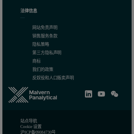
法律信息
网站免责声明
销售服务条款
隐私策略
第三方隐私声明
商标
我们的政策
图4 通过 XRD 图样的 Rietveld 精修得出的晶粒大小随 Mn
反奴役和人口贩卖声明
实验小结
根据晶体增长条件，晶粒大小可能等于或小于原级颗粒粒度
站点导航
测量原级颗粒粒度的良好方法是超小角 X射线散射 (USAXS
Cookie 设置
沪ICP备09084730号