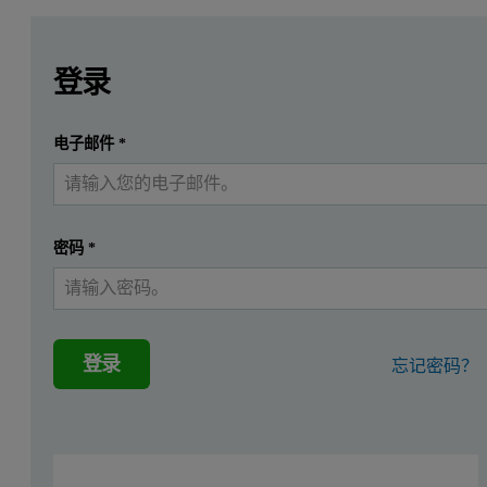
Leave this field empty
Leave this field empty
请登录或免费注册以阅读更多内容
锂离子电池中使用的电极对其电化学性能有着决定性
登录
X射线衍射 (XRD) 是用于分析晶相属性，从而分析合成
提交
电子邮件
*
我已经有一个帐户
实例分析
在本研究中，使用 X射线衍射对五种 LMFP (LiMnxFe
密码
*
XRD测量
X射线衍射图是利用马尔文帕纳科Aeris 台式衍射仪（40kV，15
登录
忘记密码？