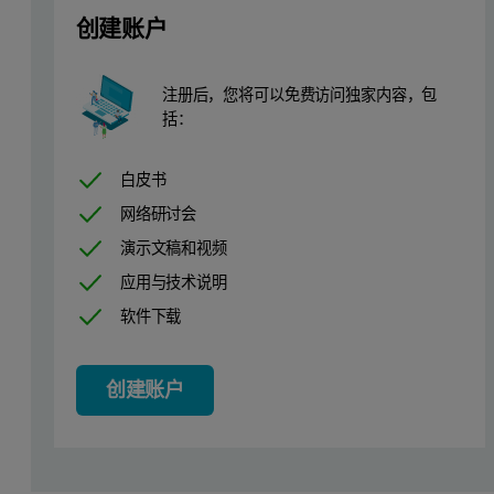
创建账户
注册后，您将可以免费访问独家内容，包
括：
白皮书
网络研讨会
图1 20% Mn 样品的室温典型测量 XRD 图样。红色线表示测得的
演示文稿和视频
应用与技术说明
从 Aeris 台式衍射仪获得的高质量数据被认为适合进行 Rietveld 
软件下载
图2 显示了五个 LiMnxFe1-x(PO4) 样品的 X射线衍射图样的一部分，
创建账户