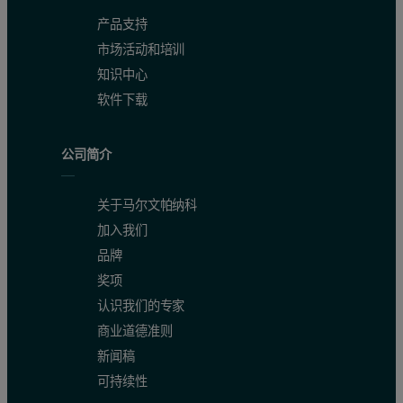
产品支持
市场活动和培训
知识中心
软件下载
公司简介
关于马尔文帕纳科
图3 通过 XRD 图样的 Rietveld 精修得出的 a 参数随 Mn 
加入我们
品牌
这种线性相关性可通过使用 XRD 测量其单胞参数来预测未
奖项
认识我们的专家
Rietveld 精修还提供了这些样品中的晶粒大小。图 4 显示，随着
商业道德准则
新闻稿
可持续性