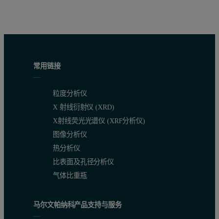
常用链接
粒度分析仪
X 射线衍射仪 (XRD)
X射线荧光光谱仪 (XRF分析仪)
图2 25°-31° 2θ 范围内的 XRD 图样部分，显示随着 M
图像分析仪
热分析仪
即使 Mn 含量较高的样品也没有显示任何额外的相峰，这表明 Mn 
比表面及孔径分析仪
气体比重瓶
马尔文帕纳科产品支持与服务