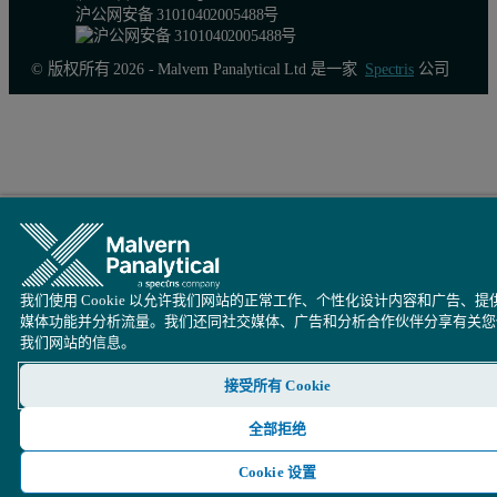
Aeris 台式衍射仪
沪公网安备 31010402005488号
Aeris 台式 X射线衍射仪具备大型立式XRD的测角
© 版权所有 2026 - Malvern Panalytical Ltd 是一家
Spectris
公司
得益于其自动化分析，在 Aeris 上进行样品测量无需事先
马尔文帕纳科中国
售前咨询: 400 630 6902
售后咨询: 400 820 6902
邮箱:
info@malvern.com.cn
我们使用 Cookie 以允许我们网站的正常工作、个性化设计内容和广告、提
网址:
www.malvernpanalytical.com.cn
媒体功能并分析流量。我们还同社交媒体、广告和分析合作伙伴分享有关您
我们网站的信息。
上海总部
接受所有 Cookie
地址: 上海市徐汇区田州路99号新安大楼13号楼101室Roo
全部拒绝
Cookie 设置