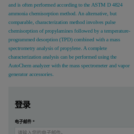
and is often performed according to the ASTM D 4824
ammonia chemisorption method. An alternative, but
comparable, characterization method involves pulse
chemisorption of propylamines followed by a temperature-
programmed desorption (TPD) combined with a mass
spectrometry analysis of propylene. A complete
characterization analysis can be performed using the
AutoChem analyzer with the mass spectrometer and vapor
generator accessories.
Leave this field empty
Leave this field empty
请登录或免费注册以阅读更多内容
The Brønstead acidity of zeolites and other catalysts is of
登录
Please download to read more.
提交
电子邮件
*
我已经有一个帐户