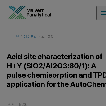
Home
知识中心
应用文档
Learn
Acid site characterization of
H+Y (SiO2/Al2O3:80/1): A
pulse chemisorption and TP
application for the AutoChe
07 March 2024