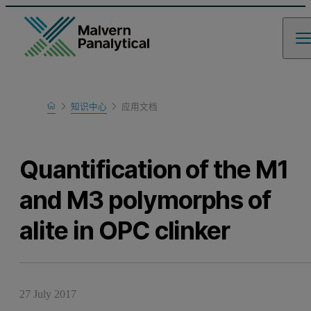
Home
知识中心
应用文档
Learn
Quantification of the M1
and M3 polymorphs of
alite in OPC clinker
27 July 2017