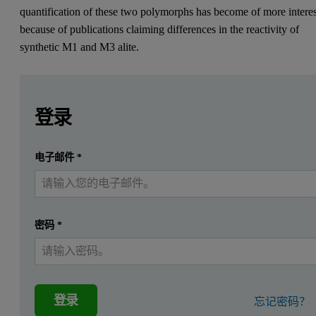
quantification of these two polymorphs has become of more interes
because of publications claiming differences in the reactivity of
synthetic M1 and M3 alite.
Leave this field empty
Leave this field empty
请登录或免费注册以阅读更多内容
登录
提交
电子邮件
*
我已经有一个帐户
密码
*
登录
忘记密码？