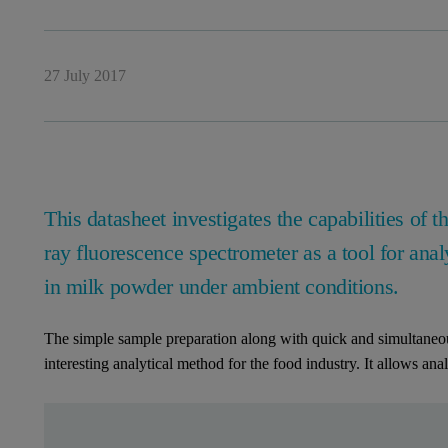
27 July 2017
This datasheet investigates the capabilities of t
ray fluorescence spectrometer as a tool for an
in milk powder under ambient conditions.
The simple sample preparation along with quick and simultane
interesting analytical method for the food industry. It allows ana
Leave this field empty
Leave this field empty