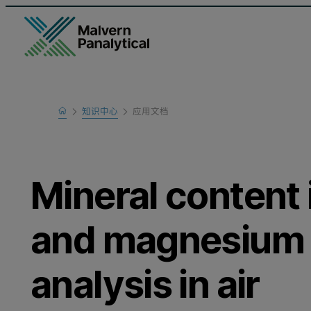
Home
知识中心
应用文档
Learn
Mineral content
and magnesium 
analysis in air