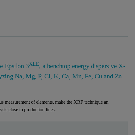
XLE
he Epsilon 3
, a benchtop energy dispersive X-
alyzing Na, Mg, P, Cl, K, Ca, Mn, Fe, Cu and Zn
ous measurement of elements, make the XRF technique an
lysis close to production lines.