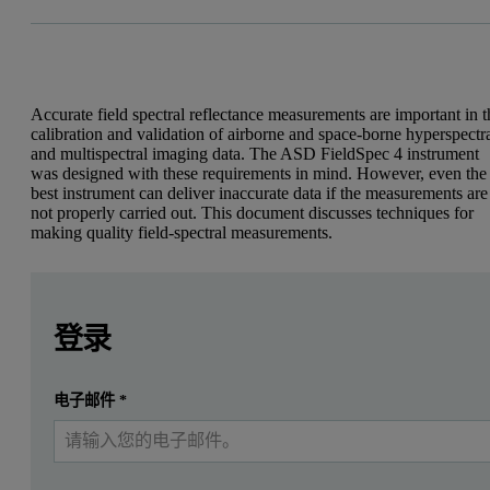
Accurate field spectral reflectance measurements are important in t
calibration and validation of airborne and space-borne hyperspectr
and multispectral imaging data. The ASD FieldSpec 4 instrument
was designed with these requirements in mind. However, even the
best instrument can deliver inaccurate data if the measurements are
not properly carried out. This document discusses techniques for
making quality field-spectral measurements.
Leave this field empty
Leave this field empty
请登录或免费注册以阅读更多内容
登录
提交
电子邮件
*
我已经有一个帐户