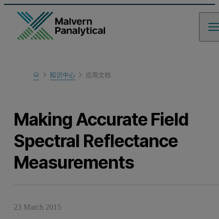
Home
知识中心
应用文档
Learn
Making Accurate Field
Spectral Reflectance
Measurements
23 March 2015