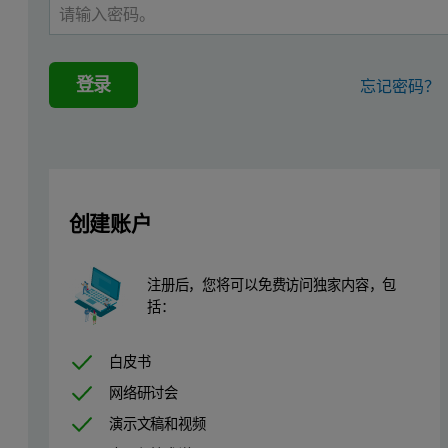
材料和方法
使用 Malvern MicroCal VP-Capillary DSC
登录
忘记密码？
为对纯化条件进行优化，研究了 Y 抗体在中性三羟甲基氨基甲烷缓冲液
利用 MicroCal VP-Capillary DSC 自带的 Ori
结果与讨论
创建账户
预制剂研发中初始 pH/缓冲液的筛选
注册后，您将可以免费访问独家内容，包
图 1 显示了 t = 0 时 X 抗体在预制剂研发初始研究的 19 
括：
图 1：X 抗体在预制剂缓冲液中的 Tm 值范围。 样品使用 Malvern MicroCal 
白皮书
网络研讨会
演示文稿和视频