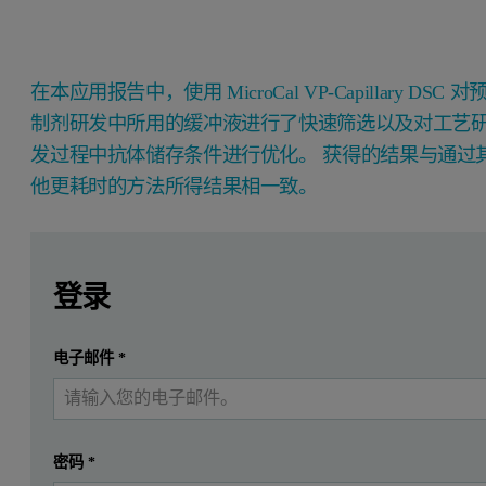
在本应用报告中，使用 MicroCal VP-Capillary DSC 对
制剂研发中所用的缓冲液进行了快速筛选以及对工艺
发过程中抗体储存条件进行优化。 获得的结果与通过
他更耗时的方法所得结果相一致。
Leave this field empty
Leave this field empty
请登录或免费注册以阅读更多内容
简介
登录
生物治疗药物治疗疾病在制药行业中的比重正日益增加
提交
电子邮件
*
我已经有一个帐户
蛋白质在生产条件下的稳定性、构象改变的可逆性及任何形成聚
通过检测热跃迁中点温度，即 T
，差示扫描量热法 (DSC
m
密码
*