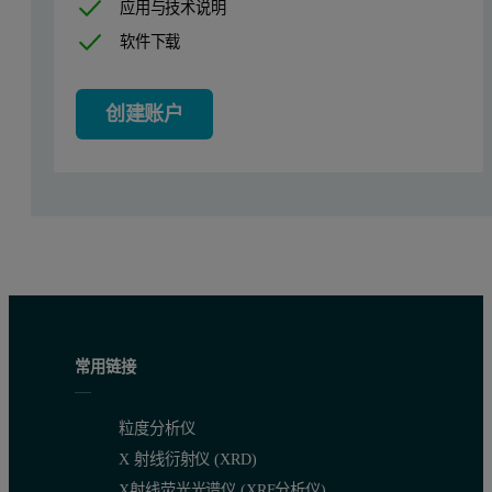
应用与技术说明
软件下载
创建账户
常用链接
如图 2 所示，T½ 值用于进一步比较不同的条件。 T½ 是指
图 2：X 抗体在 t = 0 时的 DSC 热分析图。 (A) 溶于 pH 为 3 的
粒度分析仪
X 射线衍射仪 (XRD)
X射线荧光光谱仪 (XRF分析仪)