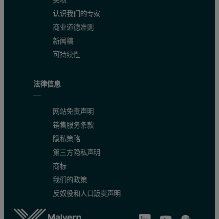
认识我们的专家
表面活性剂的临界胶束浓度是采用各种技术计算出来的，如导电
商业道德准则
动态光散射技术特别适用于确定CMC。 根据本报告总结的结果
新闻稿
可持续性
图 2：在 0.05mM（蓝线）和0.6mM（红线）的Triton X-100浓
法律信息
网站免责声明
销售服务条款
隐私策略
第三方隐私声明
商标
我们的政策
反奴役和人口贩卖声明