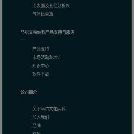
比表面及孔径分析仪
在Zetasizer Nano S上进行各种表面活性剂胶束的
气体比重瓶
表 1: 使用Zetasizer Nano S测量的各种表面活性剂胶束的
马尔文帕纳科产品支持与服务
表面活性剂
临界胶束浓度（mM）
Triton XL-80N
0.195
产品支持
市场活动和培训
Triton X-100
0.3
知识中心
Tween 20
0.059
软件下载
Tween 80
0.012
公司简介
Nonidet P40
0.25
关于马尔文帕纳科
Zetasizer Nano 系列采用的NIBS光学元件的敏感性
加入我们
品牌
确定临界胶束浓度
奖项