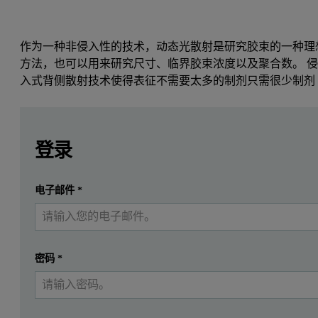
作为一种非侵入性的技术，动态光散射是研究胶束的一种理
方法，也可以用来研究尺寸、临界胶束浓度以及聚合数。 
入式背侧散射技术使得表征不需要太多的制剂只需很少制剂
Leave this field empty
Leave this field empty
简介
请登录或免费注册以阅读更多内容
登录
表面活性剂是一类具有表面活性特性的分子。 该行为是
提交
电子邮件
*
我已经有一个帐户
一般根据端基类型对表面活性剂进行分类 [2]：
离子（阴离子和阳离子）
非离子
密码
*
双亲性表面活性剂（两性离子）
离子表面活性剂被吸收至表面，生成电荷。 阳离子表面活