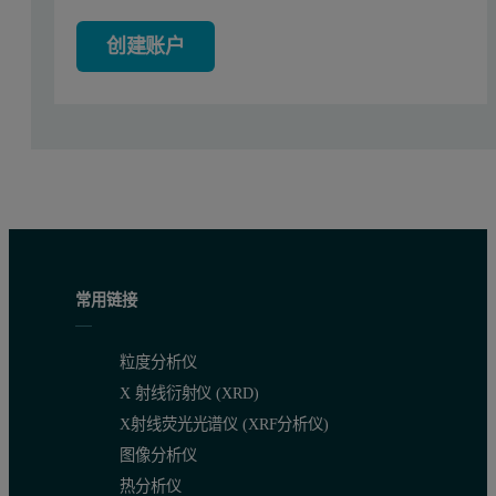
创建账户
科研人员采用了各种技术来研究表面活性剂胶束 [3-5]。
动态光散射（DLS）是用于样品，特别是亚微米级样品粒度检测
传统DLS仪器采用90º探测角。该光学配置的敏感度可能不
Zetasizer Nano仪器系列采用非侵入式背侧散射（N
常用链接
实验
本应用报告的所有测量结果均采用Zetasizer Nano S在2
粒度分析仪
X 射线衍射仪 (XRD)
结果
X射线荧光光谱仪 (XRF分析仪)
图像分析仪
表面活性剂胶束的粒度表征
热分析仪