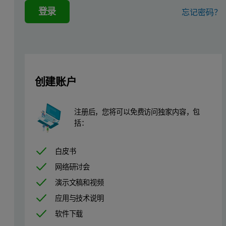
登录
忘记密码？
非离子表面活性剂分子在水介质中不带电荷，但是一般含有
在低浓度下，表面活性剂分子是非缔合的单体。 随着表面活
图 1: 表面活性剂可以不同的相位存在，具体取决于样品
创建账户
注册后，您将可以免费访问独家内容，包
括：
白皮书
网络研讨会
演示文稿和视频
应用与技术说明
软件下载