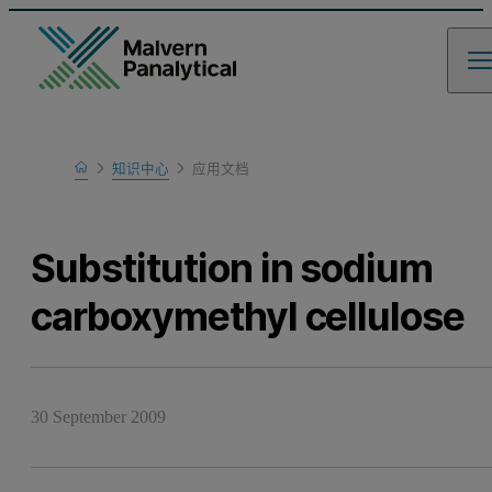
Home
知识中心
应用文档
Learn
Substitution in sodium
carboxymethyl cellulose
30 September 2009