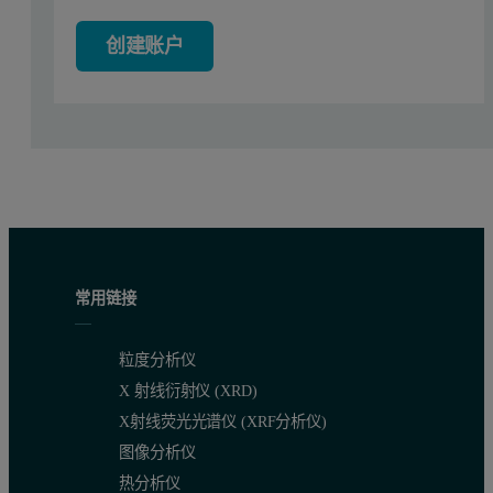
Figure 1 shows the Mark-Houwink plots for two standards of identica
创建账户
常用链接
粒度分析仪
X 射线衍射仪 (XRD)
X射线荧光光谱仪 (XRF分析仪)
图像分析仪
Figure 2: a) Two injections of the same material, a CMC with 0.7° substitu
热分析仪