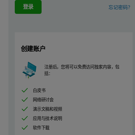
登录
忘记密码？
Results
Figure 1: Mark-Houwink plot for CMC with 0.7° and 1.2° substi
创建账户
注册后，您将可以免费访问独家内容，包
括：
白皮书
网络研讨会
演示文稿和视频
应用与技术说明
软件下载