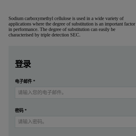
Sodium carboxymethyl cellulose is used in a wide variety of
applications where the degree of substitution is an important factor
in performance. The degree of substitution can easily be
characterised by triple detection SEC.
Leave this field empty
Leave this field empty
Introduction
请登录或免费注册以阅读更多内容
登录
Sodium carboxymethyl cellulose, or CMC, was introduced comm
提交
电子邮件
*
我已经有一个帐户
Experimental
Three samples of sodium carboxymethyl cellulose were studied usin
密码
*
The chromatographic system used was the Viscotek GPCmax. The e
The detection was carried out using a Viscotek Triple Detector Array