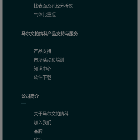
比表面及孔径分析仪
气体比重瓶
马尔文帕纳科产品支持与服务
产品支持
市场活动和培训
知识中心
软件下载
公司简介
To verify the results two individual injections of carboxymethyl ce
关于马尔文帕纳科
A final comparison was made between two samples of different mol
加入我们
品牌
Conclusion
奖项