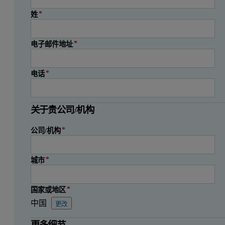
姓
电子邮件地址
电话
关于贵公司/机构
公司/机构
城市
国家或地区
中国
更改
状态
邮政编码
省份
州（印度）
州（巴西）
州（墨西哥）
县
地区/部门
省
省
州/地区
省
更多细节