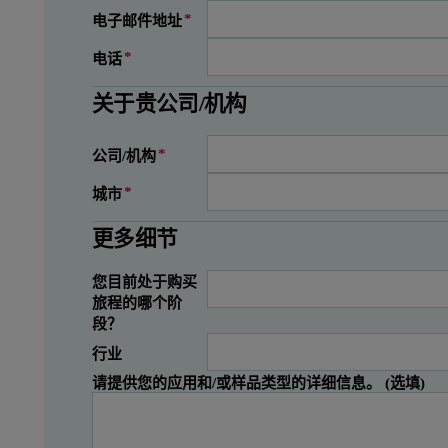
电子邮件地址
电话
关于贵公司/机构
公司/机构
城市
状态
邮政编码
省份
州（印度）
州（巴西）
州（墨西哥）
县
地区/部门
省
省
州/地区
更多细节
您目前处于购买
旅程的哪个阶
段？
行业
请提供您的应用和/或样品类型的详细信息。 (选填)