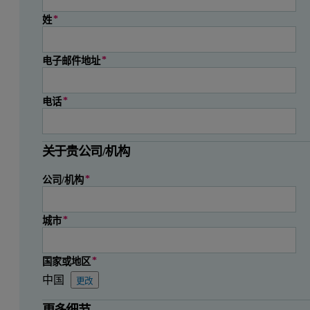
姓
电子邮件地址
电话
关于贵公司/机构
公司/机构
城市
国家或地区
中国
更改
状态
邮政编码
省份
州（印度）
州（巴西）
州（墨西哥）
县
地区/部门
省
省
州/地区
更多细节