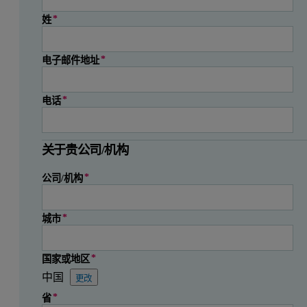
姓
电子邮件地址
电话
关于贵公司/机构
公司/机构
城市
国家或地区
中国
更改
状态
邮政编码
省份
州（印度）
州（巴西）
州（墨西哥）
县
地区/部门
省
省
州/地区
省