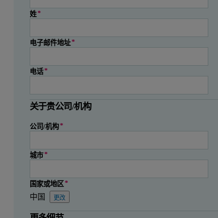
姓
电子邮件地址
电话
关于贵公司/机构
公司/机构
城市
国家或地区
中国
更改
状态
邮政编码
省份
州（印度）
州（巴西）
州（墨西哥）
县
地区/部门
省
省
州/地区
省
更多细节