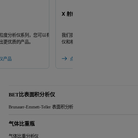
X 射线荧光光谱仪（XRF）
粒度分析仪系列，您可以有效
我们提供多种用于元素和厚膜分析的 X 
出更优质的产品。
仪和相关产品。
仪产品
点击了解我们的XRF产品
BET比表面积分析仪
Brunauer-Emmett-Teller 表面积分析
气体比重瓶
气体比重分析仪