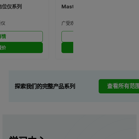
度电位仪系列
Mastersizer 系列激光粒度分析仪
析仪
广受欢迎的粒径分析仪
详情
产品详情
报价
索取报价
探索我们的完整产品系列
查看所有范